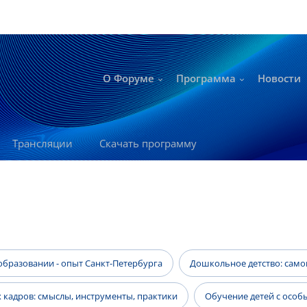
О Форуме
Программа
Новости
Трансляции
Скачать программу
бразовании - опыт Санкт-Петербурга
Дошкольное детство: самоц
 кадров: смыслы, инструменты, практики
Обучение детей с осо