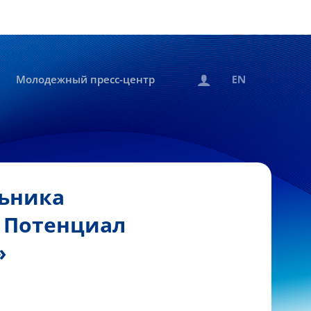
Молодежный пресс-центр
льника
? Потенциал
»