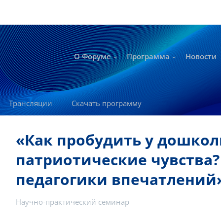
О Форуме
Программа
Новости
Трансляции
Скачать программу
«Как пробудить у дошко
патриотические чувства
педагогики впечатлений
Научно-практический семинар