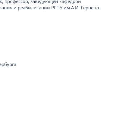
ук, профессор, заведующей кафедрой
вания и реабилитации РГПУ им А.И. Герцена.
ербурга