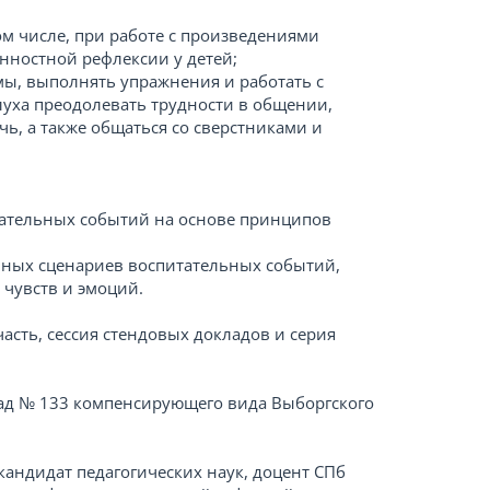
ом числе, при работе с произведениями
енностной рефлексии у детей;
мы, выполнять упражнения и работать с
луха преодолевать трудности в общении,
ь, а также общаться со сверстниками и
тательных событий на основе принципов
вных сценариев воспитательных событий,
чувств и эмоций.
часть, сессия стендовых докладов и серия
сад № 133 компенсирующего вида Выборгского
кандидат педагогических наук, доцент СПб