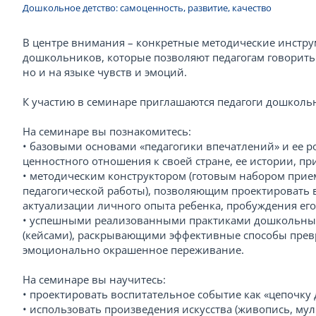
Дошкольное детство: самоценность, развитие, качество
В центре внимания – конкретные методические инстру
дошкольников, которые позволяют педагогам говорить 
но и на языке чувств и эмоций.
К участию в семинаре приглашаются педагоги дошколь
На семинаре вы познакомитесь:
• базовыми основами «педагогики впечатлений» и ее
ценностного отношения к своей стране, ее истории, пр
• методическим конструктором (готовым набором прие
педагогической работы), позволяющим проектировать 
актуализации личного опыта ребенка, пробуждения его
• успешными реализованными практиками дошкольных
(кейсами), раскрывающими эффективные способы прев
эмоционально окрашенное переживание.
На семинаре вы научитесь:
• проектировать воспитательное событие как «цепочку 
• использовать произведения искусства (живопись, мул