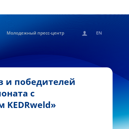
Молодежный пресс-центр
в и победителей
оната с
м KEDRweld»