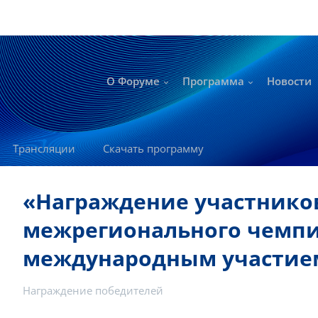
О Форуме
Программа
Новости
Трансляции
Скачать программу
«Награждение участнико
межрегионального чемпи
международным участие
Награждение победителей