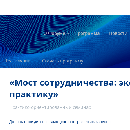
О Форуме
Программа
Новости
Трансляции
Скачать программу
«Мост сотрудничества: эк
практику»
Практико-ориентированный семинар
Дошкольное детство: самоценность, развитие, качество