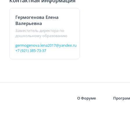
Контактная информация
Гермогенова Елена
Валерьевна
Заместитель директора по
дошкольному образованию
germogenova.lena2017@yandex.ru
+7 (921) 385-73-37
О Форуме
Програ