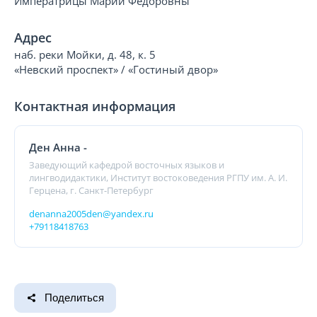
Императрицы Марии Федоровны
Адрес
наб. реки Мойки, д. 48, к. 5
«Невский проспект» / «Гостиный двор»
Контактная информация
Ден Анна -
Заведующий кафедрой восточных языков и
лингводидактики, Институт востоковедения РГПУ им. А. И.
Герцена, г. Санкт-Петербург
denanna2005den@yandex.ru
+79118418763
Поделиться