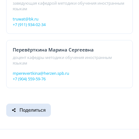
заведующая кафедрой методики обучения иностранным
языкам
truwat@bk.ru
+7 (911) 934-02-34
Перевёрткина Марина Сергеевна
доцент кафедры методики обучения иностранным
языкам
mperevertkina@herzen.spb.ru
+7 (904) 559-59-76
Поделиться