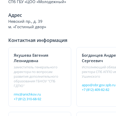
СПб ГБУ «ЦОО «Молодежный»
Адрес
Невский пр., д. 39
м. «Гостиный двор»
Контактная информация
Якушева Евгения
Богданцев Андр
Леонидовна
Сергеевич
заместитель генерального
Исполняющий обяза
директора по вопросам
ректора СПб АППО им
развития дополнительного
Ушинского
образования ГБНОУ "СПБ
appo@obr.gov.spb.ru
ГДТЮ"
+7 (812) 409-82-82
rmc@anichkov.ru
+7 (812) 310-68-92