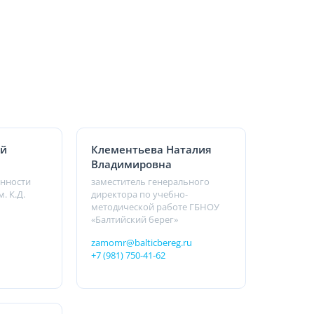
ей
Клементьева Наталия
Владимировна
нности
заместитель генерального
. К.Д.
директора по учебно-
методической работе ГБНОУ
«Балтийский берег»
zamomr@balticbereg.ru
+7 (981) 750-41-62