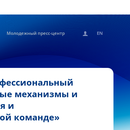
Молодежный пресс-центр
офессиональный
ные механизмы и
я и
ной команде»