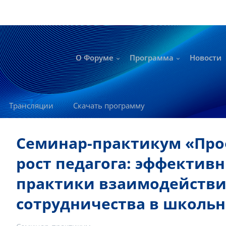
О Форуме
Программа
Новости
Трансляции
Скачать программу
Семинар-практикум «Пр
рост педагога: эффектив
практики взаимодействи
сотрудничества в школь