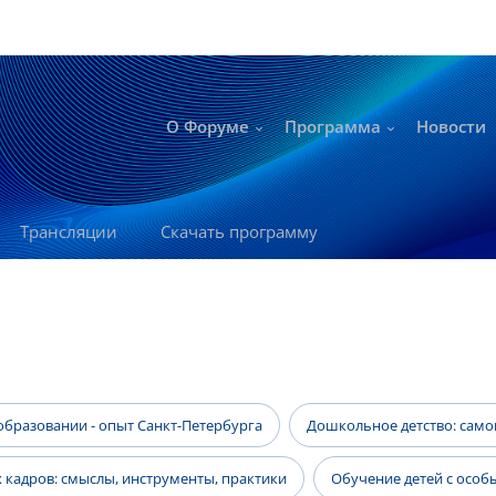
О Форуме
Программа
Новости
Трансляции
Скачать программу
бразовании - опыт Санкт-Петербурга
Дошкольное детство: самоц
 кадров: смыслы, инструменты, практики
Обучение детей с осо