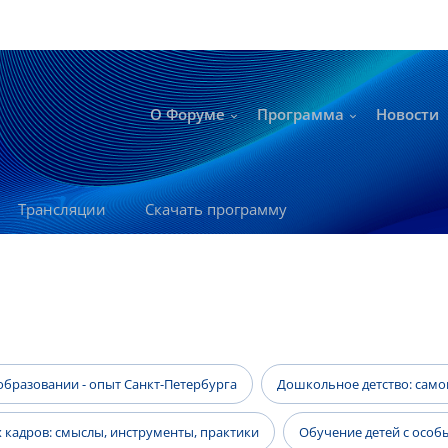
О Форуме
Программа
Новости
Трансляции
Скачать программу
бразовании - опыт Санкт-Петербурга
Дошкольное детство: самоц
 кадров: смыслы, инструменты, практики
Обучение детей с осо