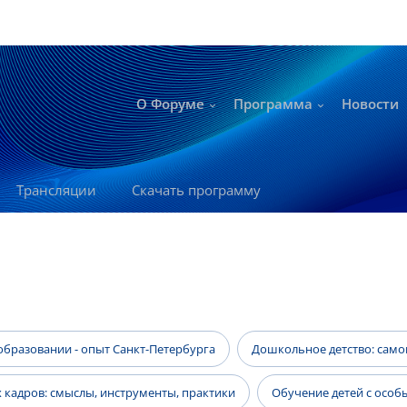
О Форуме
Программа
Новости
Трансляции
Скачать программу
бразовании - опыт Санкт-Петербурга
Дошкольное детство: самоц
 кадров: смыслы, инструменты, практики
Обучение детей с осо