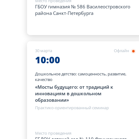
Место проведения
ГБОУ гимназия № 586 Василеостровского
района Санкт-Петербурга
30 марта
Офлайн
10:00
Дошкольное детство: самоценность, развитие,
качество
«Мосты будущего: от традиций к
инновациям в дошкольном
образовании»
Практико-ориентированный семинар
Место проведения