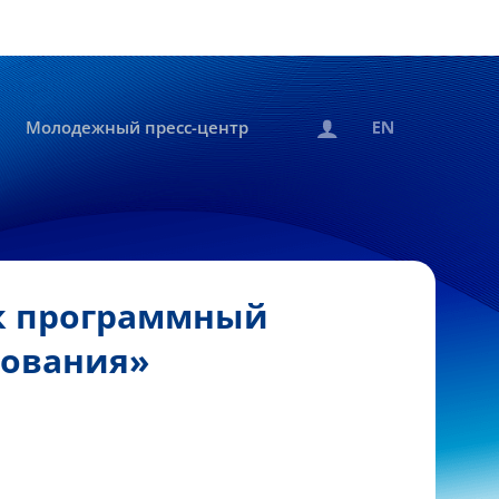
Молодежный пресс-центр
к программный
зования»