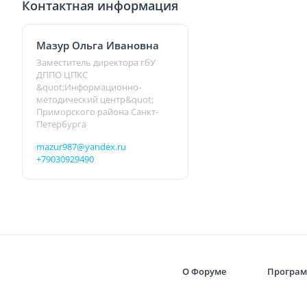
Контактная информация
Мазур Ольга Ивановна
Заместитель директора гбУ
ДППО ЦПКС
&quot;Информационно-
методический центр&quot;
Приморского района Санкт-
Петербурга
mazur987@yandex.ru
+79030929490
О Форуме
Програ