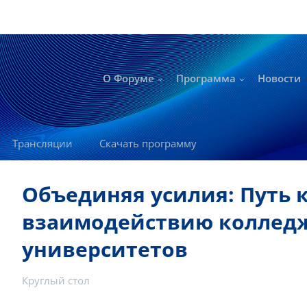
О Форуме
Программа
Новости
Трансляции
Скачать программу
Объединяя усилия: Путь 
взаимодействию коллед
университетов
Круглый стол